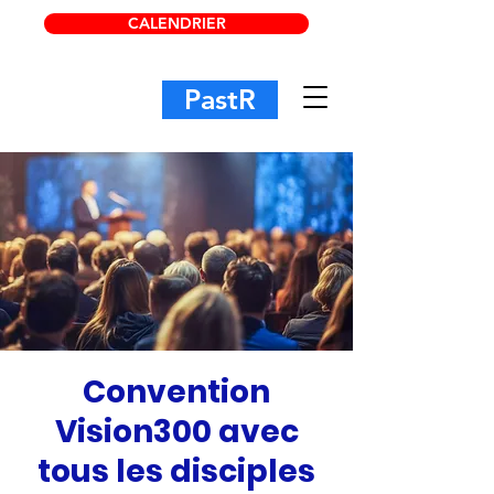
CALENDRIER
PastR
Convention
Vision300 avec
tous les disciples