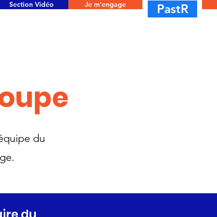
Section Vidéo
Je m'engage
PastR
roupe
'équipe du
age.
ire du