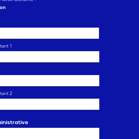
b
on
l
i
g
a
t
o
i
r
tant 1
e
tant 2
inistrative