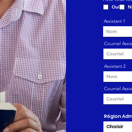
Oui
N
Assistant 1
Courriel Assis
Assistant 2
Courriel Assis
Région Adm