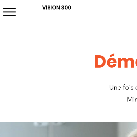
VISION 300
Déma
Une fois 
Min