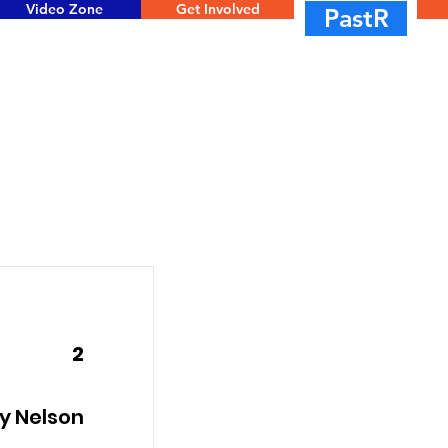
Video Zone
Get Involved
PastR
2
y Nelson