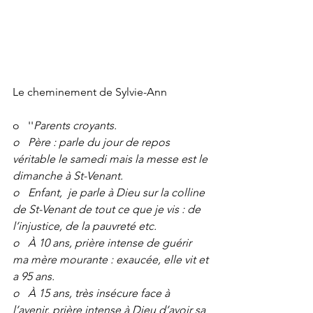
Le cheminement de Sylvie-Ann
o   ''
Parents croyants.
o   Père : parle du jour de repos 
véritable le samedi mais la messe est le 
dimanche à St-Venant.
o   Enfant,  je parle à Dieu sur la colline 
de St-Venant de tout ce que je vis : de 
l’injustice, de la pauvreté etc.
o   À 10 ans, prière intense de guérir 
ma mère mourante : exaucée, elle vit et 
a 95 ans.
o   À 15 ans, très insécure face à 
l’avenir, prière intense à Dieu d’avoir sa 